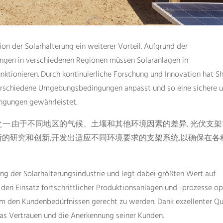
tion der Solarhalterung ein weiterer Vorteil. Aufgrund der
ngen in verschiedenen Regionen müssen Solaranlagen in
unktionieren. Durch kontinuierliche Forschung und Innovation hat S
verschiedene Umgebungsbedingungen anpasst und so eine sichere 
ingungen gewährleistet.
一.由于不同地区的气候、土壤和其他环境因素的差异, 光伏支
断的研究和创新,开发出适应不同环境要求的支架系统,以确保在各
ng der Solarhalterungsindustrie und legt dabei größten Wert auf
den Einsatz fortschrittlicher Produktionsanlagen und -prozesse op
um den Kundenbedürfnissen gerecht zu werden. Dank exzellenter Qu
as Vertrauen und die Anerkennung seiner Kunden.