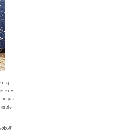
erung
imieren
erungen
nergie
吸收和