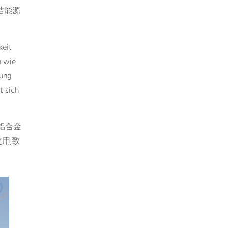
洁能源
keit
n wie
tung
t sich
铝合金
用,致