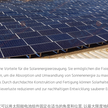
e Vorteile für die Solarenergieerzeugung. Sie ermöglichen die Fixi
en, um die Absorption und Umwandlung von Sonnenenergie zu max
en. Durch durchdachte Konstruktion und Fertigung können Solarhalt
gieverluste reduzieren und zur nachhaltigen Entwicklung sauberer E
它可以将太阳能电池组件固定在适当的角度和位置, 以最大限度地