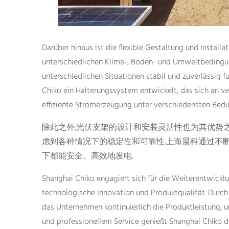
Darüber hinaus ist die flexible Gestaltung und Installa
unterschiedlichen Klima-, Boden- und Umweltbedingu
unterschiedlichen Situationen stabil und zuverlässig f
Chiko ein Halterungssystem entwickelt, das sich an 
effiziente Stromerzeugung unter verschiedensten Bed
除此之外,光伏支架的设计和安装灵活性也为其优势之
虑到各种情况下的稳定性和可靠性.上海晨科通过不
下都能安全、高效地发电.
Shanghai Chiko engagiert sich für die Weiterentwicklu
technologische Innovation und Produktqualität. Durch 
das Unternehmen kontinuierlich die Produktleistung, 
und professionellem Service genießt Shanghai Chiko d