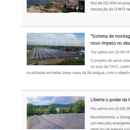
fixo de 120 MW no pro
reputação da CHIKO
“Sistema de montage
novo ímpeto no des
Por admin em 23-09-14
O projeto de usina sol
no solo da T2VC, contri
localizadas em belas áreas rurais da Nicarágua, com o objetivo
Liberte o poder da l
Por admin em 23-08-29
Recentemente, a Shangh
um mercado emergente n
geração de energia sol