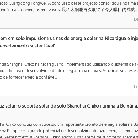
jecto Guangdong Tongwei. A conclusão deste projecto consolidou ainda mais
 na indústria das energias renováveis. 晨科太阳能再次取得了令人瞩目的成就...
Le
m em solo impulsiona usinas de energia solar na Nicarágua e inje
envolvimento sustentável”
ar da Shanghai Chiko na Nicarágua foi implementado utilizando o sistema de f
buindo para o desenvolvimento de energia limpa no país. As usinas solares e
 de fornecer energia confiável...
Le
uz solar: o suporte solar de solo Shanghai Chiko ilumina a Bulgária.
ai Chiko concluiu com sucesso um importante projeto de energia solar na Bul
a Europa com grande potencial de desenvolvimento para energias renovávei
ar. Neste projeto, a Shanghai Chiko adotou um sistema de suporte solar em es