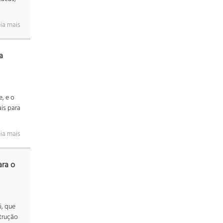
ia mais
a
, e o
is para
ia mais
ara o
i, que
trução