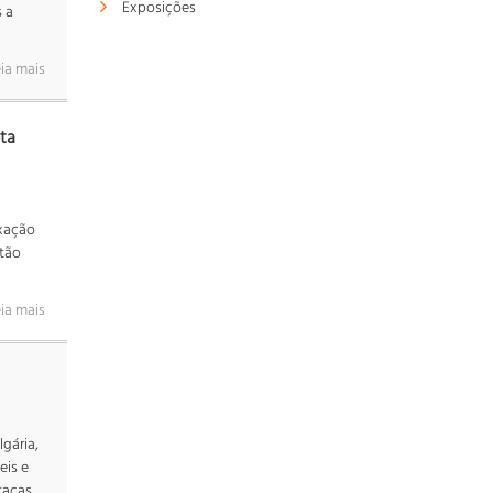
Exposições
 a
ia mais
ta
ixação
stão
ia mais
gária,
s ​​e
tacas,