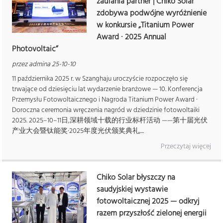
zaufania partner | Chiko Solar
zdobywa podwójne wyróżnienie
w konkursie „Titanium Power
Award · 2025 Annual
Photovoltaic”
przez admina 25-10-10
11 października 2025 r. w Szanghaju uroczyście rozpoczęło się
trwające od dziesięciu lat wydarzenie branżowe — 10. Konferencja
Przemysłu Fotowoltaicznego i Nagroda Titanium Power Award ·
Doroczna ceremonia wręczenia nagród w dziedzinie fotowoltaiki
2025. 2025–10–11日,深耕领域十载的行业标杆活动 ——第十届光伏
产业大会暨钛能奖·2025年度光伏颁奖典礼,...
Przeczytaj więcej
Chiko Solar błyszczy na
saudyjskiej wystawie
fotowoltaicznej 2025 — odkryj
razem przyszłość zielonej energii