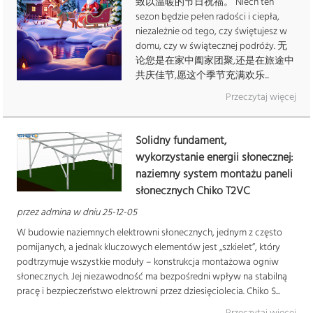
致以温暖的节日祝福。 Niech ten
sezon będzie pełen radości i ciepła,
niezależnie od tego, czy świętujesz w
domu, czy w świątecznej podróży. 无
论您是在家中阖家团聚,还是在旅途中
共庆佳节,愿这个季节充满欢乐...
Przeczytaj więcej
Solidny fundament,
wykorzystanie energii słonecznej:
naziemny system montażu paneli
słonecznych Chiko T2VC
przez admina w dniu 25-12-05
W budowie naziemnych elektrowni słonecznych, jednym z często
pomijanych, a jednak kluczowych elementów jest „szkielet”, który
podtrzymuje wszystkie moduły – konstrukcja montażowa ogniw
słonecznych. Jej niezawodność ma bezpośredni wpływ na stabilną
pracę i bezpieczeństwo elektrowni przez dziesięciolecia. Chiko S...
Przeczytaj więcej