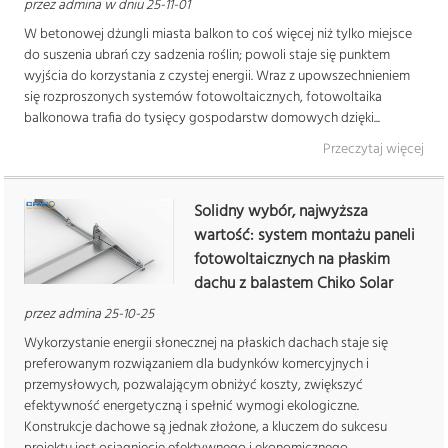
przez admina w dniu 25-11-01
W betonowej dżungli miasta balkon to coś więcej niż tylko miejsce
do suszenia ubrań czy sadzenia roślin; powoli staje się punktem
wyjścia do korzystania z czystej energii. Wraz z upowszechnieniem
się rozproszonych systemów fotowoltaicznych, fotowoltaika
balkonowa trafia do tysięcy gospodarstw domowych dzięki...
Przeczytaj więcej
Solidny wybór, najwyższa
wartość: system montażu paneli
fotowoltaicznych na płaskim
dachu z balastem Chiko Solar
przez admina 25-10-25
Wykorzystanie energii słonecznej na płaskich dachach staje się
preferowanym rozwiązaniem dla budynków komercyjnych i
przemysłowych, pozwalającym obniżyć koszty, zwiększyć
efektywność energetyczną i spełnić wymogi ekologiczne.
Konstrukcje dachowe są jednak złożone, a kluczem do sukcesu
projektu jest osiągnięcie efektywnego i ekonomicznego...