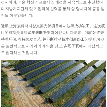
견지하며, 기술 혁신과 프로세스 개선을 지속적으로 추진합니
다.지방자치단체 및 기업과의 협력을 통해 양 당사자의 공동 발
전을 이루었습니다.
近期,上海晨科적지상支架光伏项目에서波黑成功竣工。这次项
目的成功是晨科多年来断努努력이없습니다结果。我们始终秉
持着环保, 可持续发言艺, 并不断推动技术创新화工艺提升.이것
은 일반적으로 지역과의 계약을 맺고, 实现了双에서 직접적으
로 협력하는 것입니다.