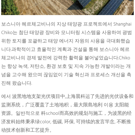
보스니아 헤르체고비나의 지상 태양광 프로젝트에서 Shanghai
Chiko는 첨단 태양광 장비와 모니터링 시스템을 사용하여 광범
위한 토지를 포괄하고 태양 에너지 자원의 사용을 극대화했습
니다.과학적이고 효율적인 계획과 건설을 통해 보스니아 헤르
체고비나의 경제 발전에 강력한 활력을 불어넣었습니다.Chiko
는 항상 녹색, 저탄소, 환경 보호 및 지속 가능한 개발이라는 개
념을 고수해 왔으며 끊임없이 기술 혁신과 프로세스 개선을 촉
진해 왔습니다.
에서 波黑地地支架光伏项目中,上海晨科运了先进的光伏设备和
监测系统，广泛覆盖了土地地积，最大限島地利 이용 太阳能
资源。일반적으로 科school而高效的规划与施工，为波黑的经
济发科始终秉承绿color, 低碳, 环保, 可持续的发言竿念, 不断推
动技术创新和工艺提升。