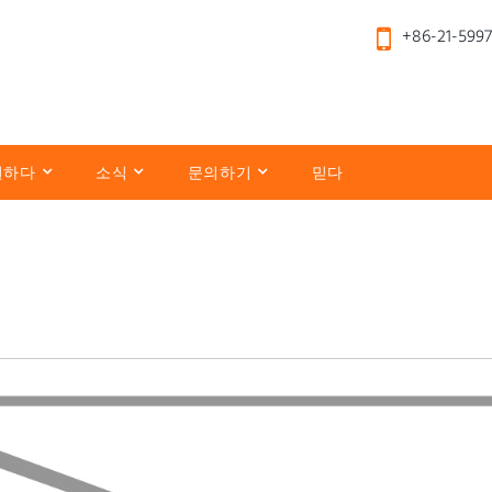
+86-21-599
원하다
소식
문의하기
믿다