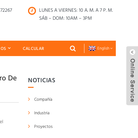
972267
LUNES A VIERNES: 10 A. M. A 7 P. M.
SÁB – DOM: 10AM – 3PM
NOS
CALCULAR
English
tro De
NOTICIAS
Compañía
Industria
el
Proyectos