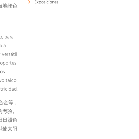
Exposiciones
当地绿色
o, para
a a
 versátil
soportes
ios
voltaico
tricidad.
合金等，
的考验。
阳日照角
以使太阳