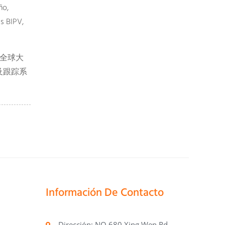
ño,
as BIPV,
盖全球大
及跟踪系
Información De Contacto
Dirección: NO.680 Xing Wen Rd.