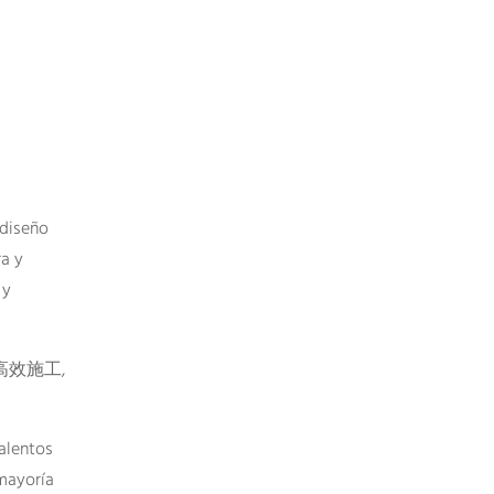
 diseño
ra y
 y
效施工,
alentos
 mayoría